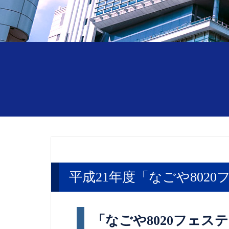
平成21年度「なごや802
「なごや8020フェ