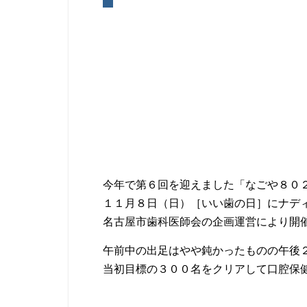
今年で第６回を迎えました「なごや８０
１１月８日（日）［いい歯の日］にナデ
名古屋市歯科医師会の企画運営により開
午前中の出足はやや鈍かったものの午後
当初目標の３００名をクリアして口腔保